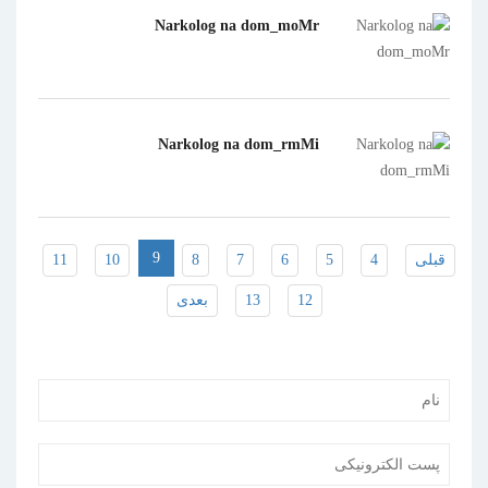
Narkolog na dom_moMr
Narkolog na dom_rmMi
9
قبلی
4
5
6
7
8
10
11
12
13
بعدی