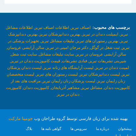
برچسب های محبوب:
اصناف تبریز,
اطلاعات اصناف تبریز,
اطلاعات مشاغل
تبریز,
ایمپلنت دندان در تبریز,
بهترین دندانپزشکان تبریز,
بهترین دندانپزشک
تبریز,
بهترین رستوران های تبریز,
تبلیغات مشاغل تبریز,
تجهیزات پزشکی در
تبریز,
ثبت شغل در گوگل,
دکتر مرجان امینی در تبریز,
سالن آرایشی عروسان,
سالن آرایشی عروسان در تبریز,
سایت تبلیغات مشاغل,
سایت ثبت شغل,
شیرینی تشریفات تبریز,
قنادی تشریفات,
قیمت کامپوزیت دندان در تبریز,
لمینت دندان در تبریز,
لیست آرایشگاه های زنانه تبریز,
لیست دندان پزشکان
تبریز,
لیست دندانپزشکان تبریز,
لیست رستوران های تبریز,
لیست متخصصان
زنان زایمان تبریز,
لیست پزشکان زنان زایمان تبریز,
مراقبت های بعد از
کامپوزیت دندان,
مشاغل تبریز,
مشاهیر آذربایجان,
کامپوزیت دندان,
کامپوزیت
دندان در تبریز
بهینه شده برای زبان فارسی توسط گروه طراحان وب
جومینا مارکت
پیشخوان
درباره ما
سرویس ها
گواهی نامه ها
بلاگ
تماس با ما