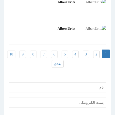
AlbertUrits
AlbertUrits
1
10
9
8
7
6
5
4
3
2
بعدی