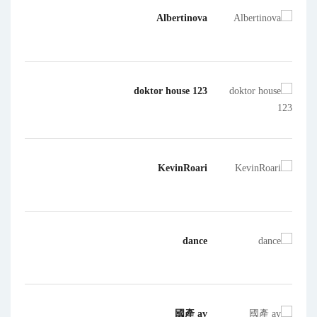
Albertinova
doktor house 123
KevinRoari
dance
國產 av