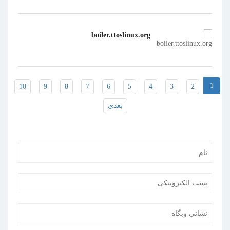
boiler.ttoslinux.org
1
10
9
8
7
6
5
4
3
2
بعدی