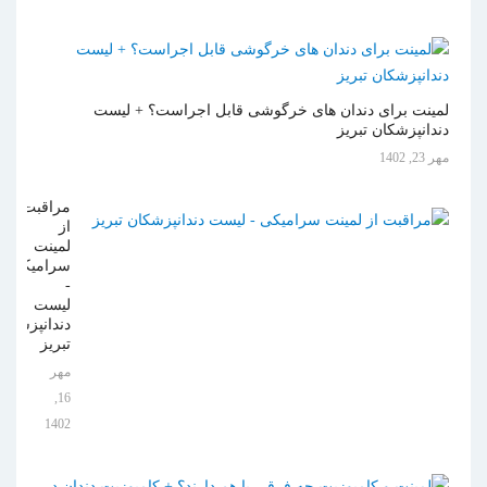
لمینت برای دندان های خرگوشی قابل اجراست؟ + لیست
دندانپزشکان تبریز
مهر 23, 1402
مراقبت
از
لمینت
سرامیکی
-
لیست
دندانپزشکان
تبریز
مهر
16,
1402