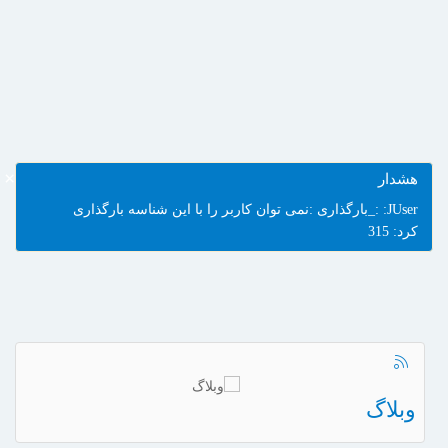
×
هشدار
JUser: :_بارگذاری :نمی توان کاربر را با این شناسه بارگذاری
کرد: 315
وبلاگ