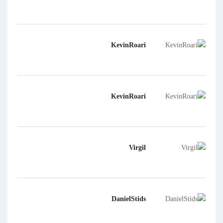
KevinRoari
KevinRoari
Virgil
DanielStids