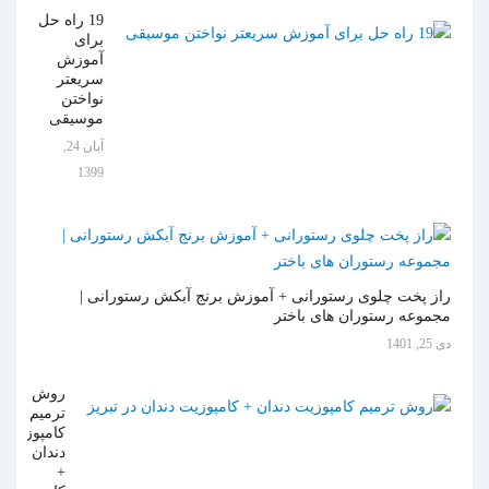
19 راه حل
برای
آموزش
سریعتر
نواختن
موسیقی
آبان 24,
1399
راز پخت چلوی رستورانی + آموزش برنج آبکش رستورانی |
مجموعه رستوران های باختر
دی 25, 1401
روش
ترمیم
کامپوزیت
دندان
+