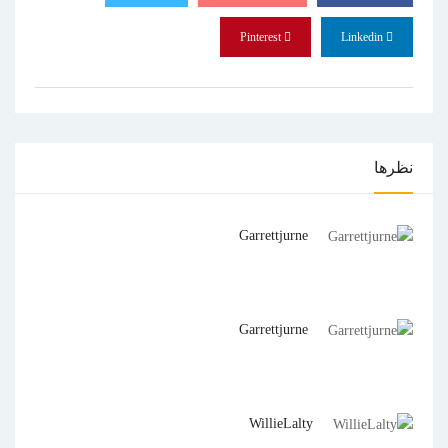
Pinterest
Linkedin
نظرها
Garrettjurne
Garrettjurne
WillieLalty