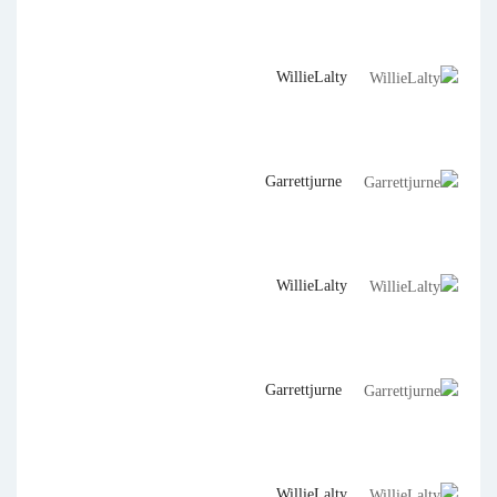
WillieLalty
Garrettjurne
WillieLalty
Garrettjurne
WillieLalty