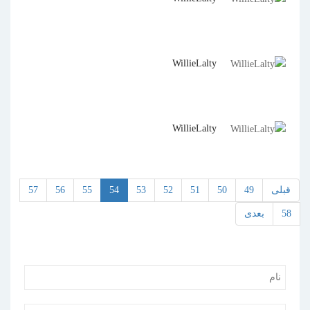
WillieLalty
WillieLalty
قبلی
49
50
51
52
53
54
55
56
57
58
بعدی