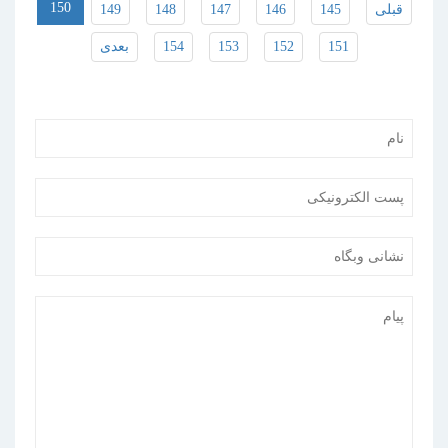
150
قبلی
145
146
147
148
149
151
152
153
154
بعدی