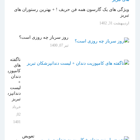
ویژگی های یک گارسون همه فن حریف ! + بهترین رستوران های
تبریز
ارديبهشت 31, 1402
روز سرباز چه روزی است؟
تیر 07, 1400
ناگفته
های
کامپوزیت
دندان
+
لیست
دندانپزشکان
تبریز
خرداد
02,
1401
تعویض