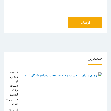
جدیدترین
ترمیم
دندان
از
دست
رفته –
لیست
دندانپزشکان
تبریز
آبان 02,