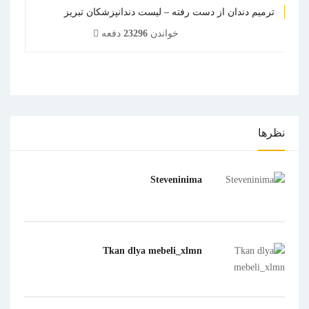
ترمیم دندان از دست رفته – لیست دندانپزشکان تبریز
خواندن
23296
دفعه
1
2
3
4
5
نظرها
Steveninima
Tkan dlya mebeli_xlmn