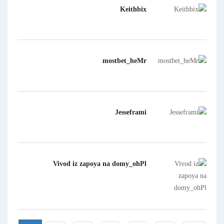
Keithbix
mostbet_heMr
Jesseframi
Vivod iz zapoya na domy_ohPl