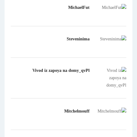
MichaelFut
Steveninima
Vivod iz zapoya na domy_qvPl
Mitchelmouff