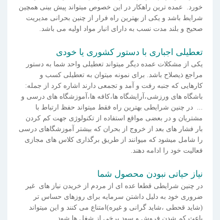
خورد. عمده ترین راهکار در این خصوص میتواند پیش بینی همچین
شرایط باشد و یکی از بهترین راه فرار از چنین بحرانی مدیریت
صحیح و بلند مدت نسب به دارای انبار مواد اولیه می باشد.
تعطیلی اجباری با دستور کشوری یا خودی
یکی از مشکلات عمده دیگر میتواند تعطیلی واحد شما به دستور
مراجع ذیصلاح باشد. برای نمونه میتوان به تعطیلی کسب و
کارهایی که جنبه رفت و آمد و تجمعی دارند اشاره کرد از جمله:
باشگاه های ورزشی،آرایشگاه ها،کافه ها،آموزشگاه های درسی و
... در چنین شرایطی بهترین راه فقط میتواند حفظ ارتباط با
مشتریان و در بعضی مواقع استفاده از تکنولوژی جهت کم کردن
بار فشار های بعد از خروج از بحران که بیشتر آموزشگاهای درسی
را شامل میشود که میوانند از طریق برگذاری کلاس های مجازی
فعالیت خود را ادامه دهند.
نیاز حیاتی نبودن محصول شما
در چنین شرایطی قطعا عده ای از مردم از خریدن نیاز های غیر
ضروری خود به دلیل داشتن سرمایه برای روزهای حساس تر
(شاید قحطی ،شاید گرانی و غیره)امتناع می کنند و این میتواند
باعث کم شدن فروش و سود برخی از شغل ها شود.