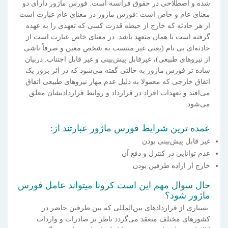
شده و اصطلاحی در حقوق فرانسه است. فورس ماژور دارای دو
معنای عام و خاص است :فورس ماژور در معنای عام عبارت است
از هر حادثه که خارج از حیطه قدرت کسی که تعهدی را به عهده
گرفته است یا همان متعهد باشد. در معنای خاص عبارت است از
حادثه‌ای بی نام (یعنی غیر منتسب به شخص معین و صرفاً ناشی
از نیروهای طبیعی)، غیرقابل پیش‌بینی و غیر قابل اجتناب. دربیان
ساده تر فورس ماژور به حالتی گفته می‌شود که در اثر بروز یک
اتفاق خارجی که معمولا به دلیل عدم مهار نیروهای طبیعی اتفاق
می‌افتد و تعهدات افراد در قرارداد و روابط قراردادیشان معلق
می‌شود.
عمده ترین شرایط فورس ماژور عبارتند از:
غیر قابل پیش‌بینی بودن
عدم توانایی در کنترل و دفع آن
خارج از اراده طرفین بودن
حال سوال مهم این است کرونا میتواند عامل فورس
ماژور شود؟
بسیاری از قراردادهای بین‌المللی که بین طرفین حاضر در
کشورهای مختلف منعقد می‌گردد ناظر بر صادرات و واردات