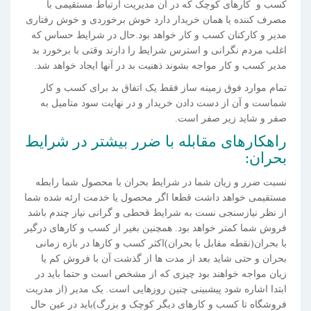
کسب و کارهای کوچک که در آن مدیریت ارتباط مستقیمی با
مصرف کننده یا همان خریدار دارد خوش برخوردی و خوش رفتاری
مدیر و کارکنان کسب و کار خواهد بود.حال در شرایط حساس که
اغلب مردم نگرانی و استرس شرایط را دارند وقتی با برخورد بد
مدیر کسب و کار مواجه بشوند ذهنیت بد در آنها ایجاد خواهد شد.
تمام موارد فوق زمینه ساز فقط یک اتفاق بد برای کسب و کار
شماست و آن از دست دادن خریدار و در نهایت سود متامیل به
صفر و شاید زیر صفر است.
راهکارهای مقابله با ضرر بیشتر در شرایط
بحران:
نسبت ضرر و زیان شما در شرایط بحران با محصول شما رابطه
مستقیمی خواهد داشت قطعا اگر محصول یا خدمت ارئه شده شما
از نظر نیازسنجی نست به شرایط قحطی و گرانی نیاز چندم باشد
فروش شما کمتر خواهد بود. همچنین بغیر از کسب و کارهای درگیر
با بحران(نقطه مقابل با بحران)اکثر کسب و کارها در بازه زمانی
بحران و حتی شاید بعد از مدت ها از گذشت آن با فروش کم یا
زیان مواجه خواهند بود چیزی که از مشخص است و حتما باید در
ابتدا اشاره شود پیشبینی چنین روزهایی است. یک مدیر (از مدریت
فروشگاه تا کسب و کارهای دیگر کوچک و بزرگ)باید در عین حال