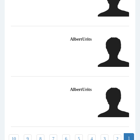
AlbertUrits
AlbertUrits
1
10
9
8
7
6
5
4
3
2