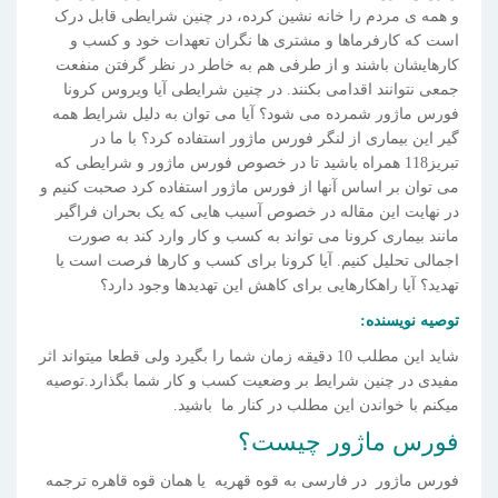
و همه ی مردم را خانه نشین کرده، در چنین شرایطی قابل درک
است که کارفرماها و مشتری ها نگران تعهدات خود و کسب و
کارهایشان باشند و از طرفی هم به خاطر در نظر گرفتن منفعت
جمعی نتوانند اقدامی بکنند. در چنین شرایطی آیا ویروس کرونا
فورس ماژور شمرده می شود؟ آیا می توان به دلیل شرایط همه
گیر این بیماری از لنگر فورس ماژور استفاده کرد؟ با ما در
تبریز118 همراه باشید تا در خصوص فورس ماژور و شرایطی که
می توان بر اساس آنها از فورس ماژور استفاده کرد صحبت کنیم و
در نهایت این مقاله در خصوص آسیب هایی که یک بحران فراگیر
مانند بیماری کرونا می تواند به کسب و کار وارد کند به صورت
اجمالی تحلیل کنیم. آیا کرونا برای کسب و کارها فرصت است یا
تهدید؟ آیا راهکارهایی برای کاهش این تهدیدها وجود دارد؟
توصیه نویسنده:
شاید این مطلب 10 دقیقه زمان شما را بگیرد ولی قطعا میتواند اثر
مفیدی در چنین شرایط بر وضعیت کسب و کار شما بگذارد.توصیه
میکنم با خواندن این مطلب در کنار ما باشید.
فورس ماژور چیست؟
فورس ماژور در فارسی به قوه قهریه یا همان قوه قاهره ترجمه