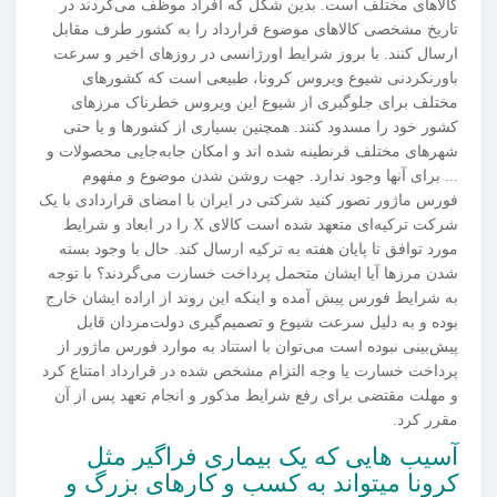
کالاهای مختلف است. بدین شکل که افراد موظف می‌گردند در
تاریخ مشخصی کالاهای موضوع قرارداد را به کشور طرف مقابل
ارسال کنند. با بروز شرایط اورژانسی در روزهای اخیر و سرعت
باورنکردنی شیوع ویروس کرونا، طبیعی است که کشورهای
مختلف برای جلوگیری از شیوع این ویروس خطرناک مرزهای
کشور خود را مسدود کنند. همچنین بسیاری از کشورها و یا حتی
شهرهای مختلف قرنطینه شده اند و امکان جابه‌جایی محصولات و
... برای آنها وجود ندارد. جهت روشن شدن موضوع و مفهوم
فورس ماژور تصور کنید شرکتی در ایران با امضای قراردادی با یک
شرکت ترکیه‌ای متعهد شده است کالای X را در ابعاد و شرایط
مورد توافق تا پایان هفته به ترکیه ارسال کند. حال با وجود بسته
شدن مرزها آیا ایشان متحمل پرداخت خسارت می‌گردند؟ با توجه
به شرایط فورس پیش آمده و اینکه این روند از اراده ایشان خارج
بوده و به دلیل سرعت شیوع و تصمیم‌گیری دولت‌مردان قابل
پیش‌بینی نبوده است می‌توان با استناد به موارد فورس ماژور از
پرداخت خسارت یا وجه التزام مشخص شده در قرارداد امتناع کرد
و مهلت مقتضی برای رفع شرایط مذکور و انجام تعهد پس از آن
مقرر کرد.
آسیب هایی که یک بیماری فراگیر مثل
کرونا میتواند به کسب و کارهای بزرگ و