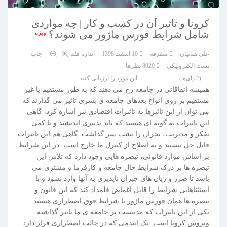
کرونا و تاثیر آن در کسب و کار | چه مواردی
شامل شرایط فورس ماژور می شوند؟
ویژه
علی هنانیان
متفرقه
10 اسفند 1398
اندازه قلم
چاپ
پست الکترونیکی
8020
نظرها
این مورد را ارزیابی کنید
(2 رای‌ها)
همیشه اتفاقاتی در جامعه رخ می دهند که به طور مستقیم یا غیر
مستقیم بر روی انواع بعدهای جامعه ی بشری تاثیر می گذارند که
می توان از این تاثیرها به تاثیرات اقتصادی نیز اشاره کرد. گاهی
این تاثیرات به گونه ای هستند که باید تدبیری اندیشید و با کمی
تفکر و مدیریت، بحران را پشت سر گذاشت. گاهی هم این تاثیرات
قابل حل نیستند و به اصلاح از کنترل ما خارج است. در این شرایط
بر اساس موارد قانونی، تبصره هایی وجود دارد که تلاش این
تبصره ها بر درک شرایط حال جامعه و کارفرما و مشتری می
باشد تا ضرر و زیان های جبران ناپذیری به آنها وارد نشود و با
استثناهایی شرایط را قابل اغماض قلمداد کند.که این قانون و
تبصره ها همان فورس ماژور یا شرایط فوق اضطراری هستند.
یکی از این تاثیرات که مدتیست بر جامعه ی ما تاثیر گذاشته
ویروس کرونا است. یک اپیدمی که در حالت اضطراری قرار دارد