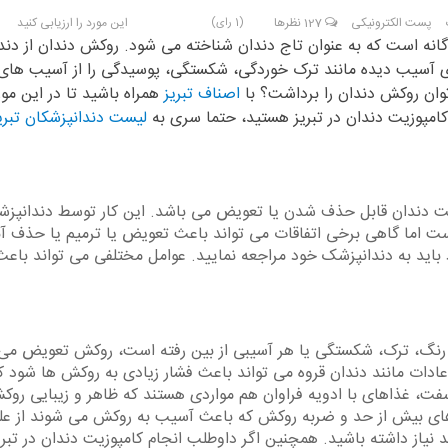
پست الکترونیکی
127
نظرها
این مورد را ارزیابی کنید
(1 رای)
نه است که به عنوان تاج دندان شناخته می شود. روکش دندان از دندا
 آسیب دیده مانند ترک خوردگی، شکستگی، پوسیدگی را از آسیب های
وان روکش دندان را برداشت؟ با
اصناف تبریز
همراه باشید تا در این مور
مپوزیت دندان در تبریز هستید، حتما سری به
لیست دندانپزشکان تبری
یت دندان قابل حذف شدن یا تعویض می باشد. این کار توسط دندانپز
ست اما گاهی برخی اتفاقات می تواند باعث تعویض یا ترمیم یا حذف آن
د باید به دندانپزشک خود مراجعه نمایید. عوامل مختلفی می تواند باعث
ر رنگ، ترک، شکستگی یا هر آسیبی از بین رفته است، روکش تعویض می
دات مانند دندان قروه می تواند باعث فشار زیادی به روکش ها شود ک
ت، غذاهای با ادویه فراوان هم مواردی هستند که ظاهر و زیبایی روک
رهای بیش از حد و ضربه روکش که باعث آسیب به روکش می شوند از ع
از داشته باشید. همچنین اگر داوطلب انجام کامپوزیت دندان در تبری