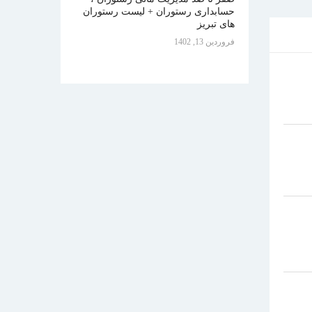
حسابداری رستوران + لیست رستوران
های تبریز
فروردين 13, 1402