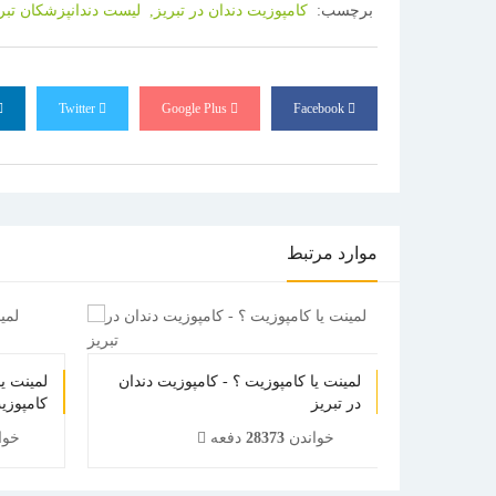
برچسب:
کامپوزیت دندان در تبریز,
لیست دندانپزشکان تبر
Twitter
Google Plus
Facebook
موارد مرتبط
شی قابل
لمینت یا کامپوزیت ؟ - کامپوزیت دندان
لمینت ی
ن تبریز
در تبریز
کامپوزیت
خواندن
28373
دفعه
خوا
1
2
3
4
5