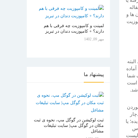
ته یا
قاله
 ها و
پوزیت
لمینت و کامپوزیت چه فرقی با هم
دارند؟ + کامپوزیت دندان در تبریز
مهر 09, 1402
لبته
آماده
پیشنهاد
ما
 شما
ن است
شد.
خوردن
چار
ثبت لوکیشن در گوگل مپ، نحوه ی ثبت
ه؛ یا
مکان در گوگل مپ| سایت تبلیغات
اس
مشاغل
 لیست