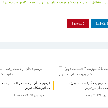
یز,
مشاغل تبریز,
قیمت کامپوزیت دندان در تبریز,
قیمت کامپوزیت دندان 1402
Pinterest
Linkedin
ا کامپوزیت ؟ (قسمت دوم) -
ترمیم دندان از دست رفته – لیست
 دندان در تبریز
دندانپزشکان تبریز
ندن
23128
دفعه
خواندن
23194
دفعه
1
2
3
4
5
1
2
3
4
5