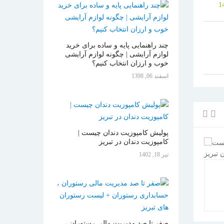
چند راهنمایی پایه و ساده برای خرید
لوازم آرایشی | چگونه لوازم آرایشی
خوب و ارزان انتخاب کنیم؟
اسفند 06, 1398
پولیش کامپوزیت دندان چیست |
کامپوزیت دندان در تبریز
تیر 18, 1402
مراقبت از لمینت سرامیکی - لیست
لمینت برای دند
دندانپزشکان تبریز
اجراست؟ + لیست
خواندن
21687
دفعه
خواندن
501
1
2
3
4
5
1
2
3
4
5
صفر تا صد مدیریت مالی رستوران ،