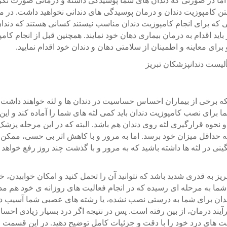
د. اما در صورتی که دندان های شما پوسیدگی داشته و درمانی صورت نگرف
شتن کامپوزیت دندان و درمان پوسیدگی های دندانی نخواهید داشت. در م
ی که برای انجام کامپوزیت دندان مناسب نیستند کسانی هستند که دندان
ز باید اقدام به درمان بیماری دهان خود نمایند. همچنین قبل از انجام کام
برای معاینه و اطمینان از سلامتی دهان و دندان خود اقدام نمایید.
ه برخی از بیماران احساس حساسیت در دندان ها و لثه خواهند داشت. ا
ا برای نصب کامپوزیت دندان باید کمی لثه های شما را آماده کند و این 
وه قرارگیری لثه روی دندان هم باشد. البته که در این مرحله پزشک
 به حداقل میزان خود برسد. اما به مرور و با کاهش اثر بی حسی، ممک
ر لثه ها داشته باشید که به مرور و با گذشت چند روز رفع خواهد 
یز به قدری شدید باشد که نتوانید آن را تحمل کنید و امکان خوابیدن، 
ما به مرحله ای رسیده که در انجام فعالیت های روزانه ی خود هم مد
دندان برای شما به درستی نصب نشده، یا رشته های عصبی شما آسیب دید
رآیند درمان، از بین رفته است. پس در نتیجه اگر درد بسیار زیادی احس
لت های درد خود را با دقت و جزئیات کامل توضیح دهید. در این قسمت