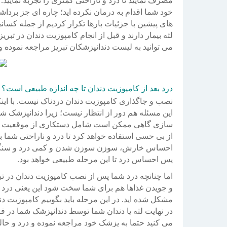
مصرف نمایید تا درد و ناراحتی کمتری را تجربه نمایی
خود شما اقدام به درمان نکرده اید؛ چاره ای جز بردا
های پیشین با جزئیات بارها تکرار کردیم از جمله کسان
لثه بیمار دارند و قبل از انجام کامپوزیت دندان در تبری
می توانید به لیست دندانپزشکان تبریز مراجعه نموده و 
درد بعد از کامپوزیت دندان تا چه اندازه طبیعی است؟
نصب و جاگذاری کامپوزیت دندان دردناک نیست. با اینک
این مسئله هم دور از انتظار نیست؛ زیرا دندانپزشک شم
سازی گاهی ممکن است شامل دستکاری از موقعیت و نح
از بی حسی استفاده خواهد کرد تا درد و ناراحتی شما
احساس خارش، سوزن سوزن شدن و کمی درد و سنگینی د
پس احساس درد تا این مرحله طبیعی خواهد بود.
اما چنانچه درد شما پس از نصب کامپوزیت دندان در تبر
و جویدن غذاها هم برای شما سخت شود این یعنی درد ش
مشکل شده اید. در این مرحله باید بگوییم کامپوزیت 
در نهایت لثه یا دندان شما توسط دندانپزشک شما در ف
می کنید حتما به پزشک خود مراجعه نموده و درد و حا