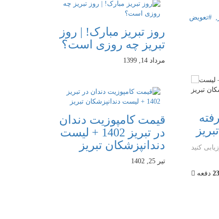
,
تعویض
روز تبریز مبارک! | روز
تبریز چه روزی است؟
مرداد 14, 1399
فته
مراقبت از لمینت سرامیکی
لمینت ب
قیمت کامپوزیت دندان
بریز
- لیست دندانپزشکان تبریز
خرگوشی
در تبریز 1402 + لیست
لیست دن
دندانپزشکان تبریز
یابی کنید
این مورد را ارزیابی کنید
(2 رای‌ها)
تیر 25, 1402
1
2
3
4
5
2
دفعه
خواندن
21721
دفعه