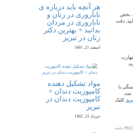
هر آنچه باید درباره ی
ناباروری در زنان و
. بخش
یید. دقت
ناباروری در مردان
بدانید + بهترین دکتر
زنان در تبریز
اسفند 21, 1401
مهارت
د.
مواد تشکیل دهنده
تگی یا
کامپوزیت دندان +
 شد،
کامپوزیت دندان در
ریز
کلیک
تبریز
خرداد 21, 1402
9922
دفعه