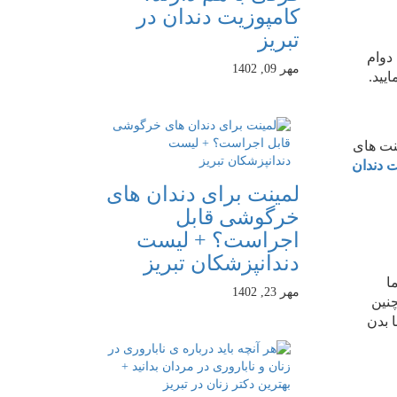
کامپوزیت دندان در
تبریز
 لمینت شکسته یا می افتد. لمینت دندان شما، تا 15 – 20 سال دوام
مهر 09, 1402
یید.
ینت های
ت دندان
لمینت برای دندان های
خرگوشی قابل
اجراست؟ + لیست
دندانپزشکان تبریز
ا
مهر 23, 1402
چنین
ا بدن