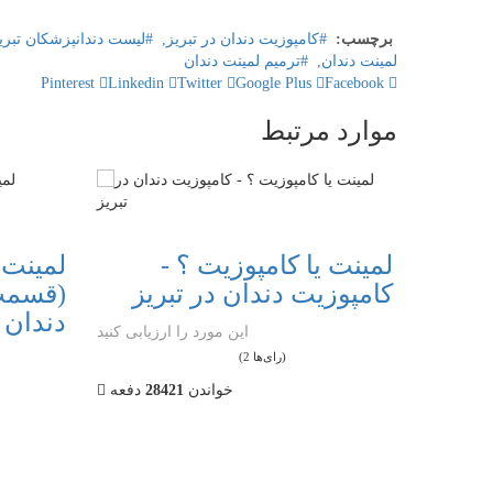
برچسب:
کامپوزیت دندان در تبریز,
لیست دندانپزشکان تبری
لمینت دندان,
ترمیم لمینت دندان
Pinterest
Linkedin
Twitter
Google Plus
Facebook
موارد مرتبط
ی
لمینت یا کامپوزیت ؟ -
لمینت 
ت؟ +
کامپوزیت دندان در تبریز
(قسمت 
ریز
دندان د
این مورد را ارزیابی کنید
(2 رای‌ها)
زیابی کنید
1
2
3
4
5
خواندن
28421
دفعه
17
دفعه