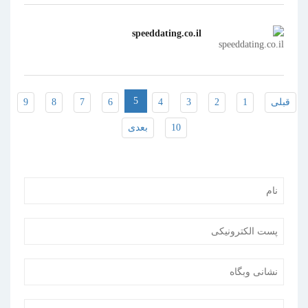
speeddating.co.il
5
قبلی
1
2
3
4
6
7
8
9
10
بعدی