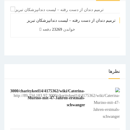
ترمیم دندان از دست رفته – لیست دندانپزشکان تبریز
خواندن
23269
دفعه
1
2
3
4
5
نظرها
183.97:3000/charitykeel14/4175362/wiki/Caterina-
Murino-mit-47-Jahren-erstmals-
schwanger