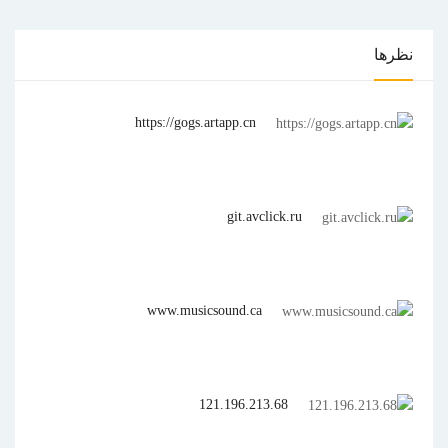
5
نظرها
https://gogs.artapp.cn
git.avclick.ru
www.musicsound.ca
121.196.213.68