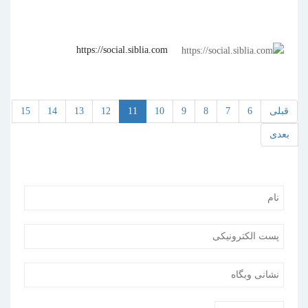
https://social.siblia.com
قبلی
6
7
8
9
10
11
12
13
14
15
بعدی