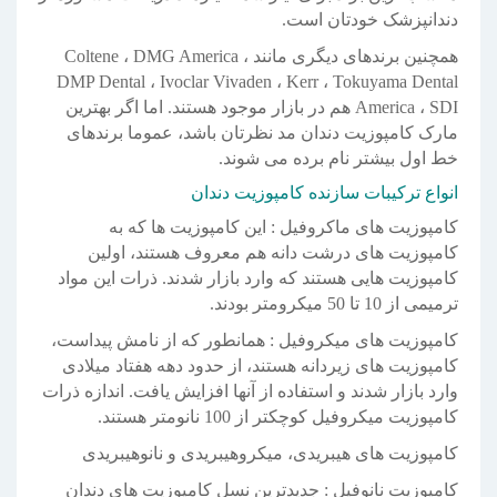
دندانپزشک خودتان است.
همچنین برندهای دیگری مانند Coltene ، DMG America ،
DMP Dental ، Ivoclar Vivaden ، Kerr ، Tokuyama Dental
America ، SDI هم در بازار موجود هستند. اما اگر بهترین
مارک کامپوزیت دندان مد نظرتان باشد، عموما برندهای
خط اول بیشتر نام برده می شوند.
انواع ترکیبات سازنده کامپوزیت دندان
کامپوزیت های ماکروفیل : این کامپوزیت ها که به
کامپوزیت های درشت دانه هم معروف هستند، اولین
کامپوزیت هایی هستند که وارد بازار شدند. ذرات این مواد
ترمیمی از 10 تا 50 میکرومتر بودند.
کامپوزیت های میکروفیل : همانطور که از نامش پیداست،
کامپوزیت های زیردانه هستند، از حدود دهه هفتاد میلادی
وارد بازار شدند و استفاده از آنها افزایش یافت. اندازه ذرات
کامپوزیت میکروفیل کوچکتر از 100 نانومتر هستند.
کامپوزیت های هیبریدی، میکروهیبریدی و نانوهیبریدی
کامپوزیت نانوفیل : جدیدترین نسل کامپوزیت های دندان