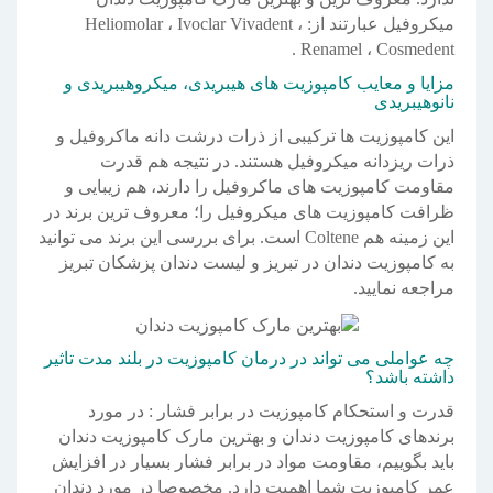
میکروفیل عبارتند از: Heliomolar ، Ivoclar Vivadent ،
Renamel ، Cosmedent .
مزایا و معایب کامپوزیت های هیبریدی، میکروهیبریدی و
نانوهیبریدی
این کامپوزیت ها ترکیبی از ذرات درشت دانه ماکروفیل و
ذرات ریزدانه میکروفیل هستند. در نتیجه هم قدرت
مقاومت کامپوزیت های ماکروفیل را دارند، هم زیبایی و
ظرافت کامپوزیت های میکروفیل را؛ معروف ترین برند در
این زمینه هم Coltene است. برای بررسی این برند می توانید
به کامپوزیت دندان در تبریز و لیست دندان پزشکان تبریز
مراجعه نمایید.
چه عواملی می تواند در درمان کامپوزیت در بلند مدت تاثیر
داشته باشد؟
قدرت و استحکام کامپوزیت در برابر فشار : در مورد
برندهای کامپوزیت دندان و بهترین مارک کامپوزیت دندان
باید بگوییم، مقاومت مواد در برابر فشار بسیار در افزایش
عمر کامپوزیت شما اهمیت دارد. مخصوصا در مورد دندان