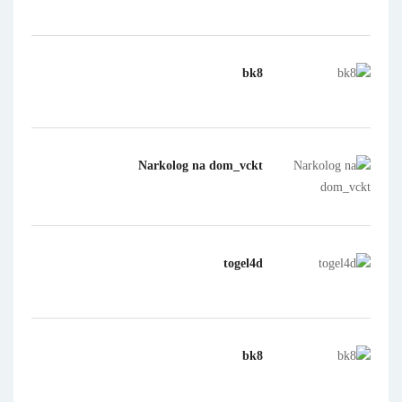
bk8
Narkolog na dom_vckt
togel4d
bk8