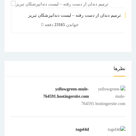
ترمیم دندان از دست رفته – لیست دندانپزشکان تبریز
خواندن
23165
دفعه
1
2
3
4
5
نظرها
yellowgreen-mule-
764591.hostingersite.com
togel4d