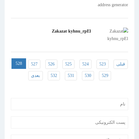
Zakazat kyhnu_rpEl
528
قبلی
523
524
525
526
527
529
530
531
532
بعدی