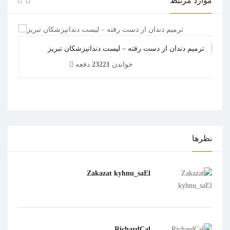
موارد مرتبط
ترمیم دندان از دست رفته – لیست دندانپزشکان تبریز
خواندن
23221
دفعه
1
2
3
4
5
نظرها
Zakazat kyhnu_saEl
RichardCal