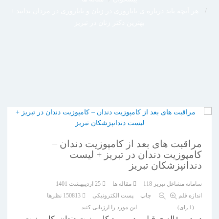
هر آنچه باید درباره ی ناباروری در زنان و ناباروری در مردان بدانید +
بهترین دکتر زنان در تبریز
مراقبت های بعد از کامپوزیت دندان –
کامپوزیت دندان در تبریز + لیست
دندانپزشکان تبریز
سامانه مشاغل تبریز 118
مقاله ها
25 ارديبهشت 1401
اندازه قلم
چاپ
پست الکترونیکی
150813
نظرها
این مورد را ارزیابی کنید
(1 رای)
در دو مقاله ی قبلی، در مورد کامپوزیت دندان، کامپوزیت