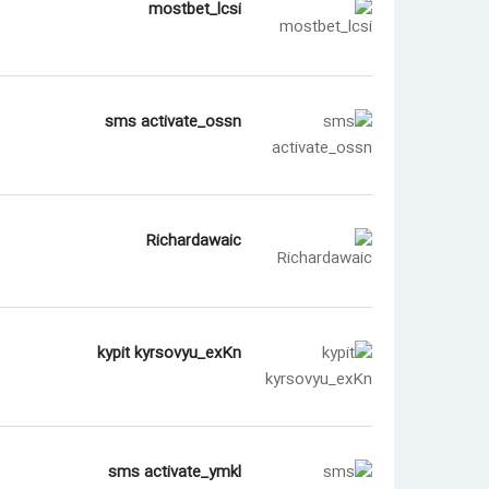
mostbet_lcsi
sms activate_ossn
Richardawaic
kypit kyrsovyu_exKn
sms activate_ymkl