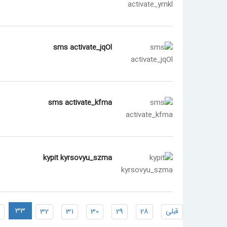
sms activate_jqOl
sms activate_kfma
kypit kyrsovyu_szma
33
قبلی
28
29
30
31
32