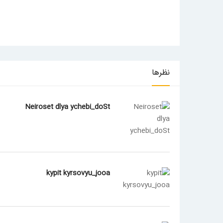
نظرها
Neiroset dlya ychebi_doSt
kypit kyrsovyu_jooa