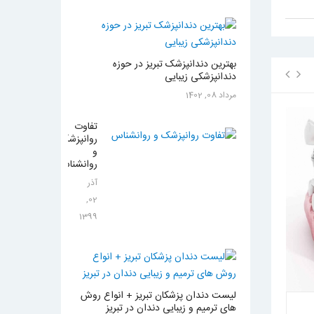
بهترین دندانپزشک تبریز در حوزه
دندانپزشکی زیبایی
مرداد 08, 1402
تفاوت
روانپزشک
و
مراقبت از لمینت سرامیکی - لیست
لمینت برای دندا
روانشناس
دندانپزشکان تبریز
اجراست؟ + لیست
آذر
خواندن
21691
دفعه
خواندن
7506
1
2
3
4
5
02,
1399
2
3
4
5
لیست دندان پزشکان تبریز + انواع روش
های ترمیم و زیبایی دندان در تبریز