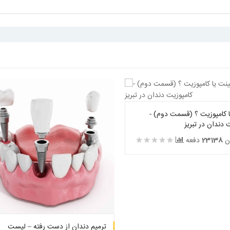
ا کامپوزیت ؟ (قسمت دوم) -
 دندان در تبریز
ن
23138
دفعه
1
2
3
4
5
ترمیم دندان از دست رفته – لیست