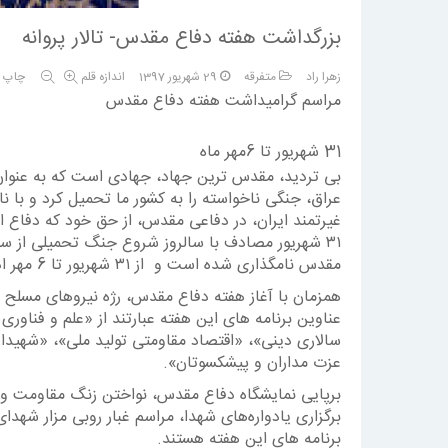
بزرگداشت هفته دفاع مقدس- تالار پروانه
زهرا راد
متفرقه
29 شهریور 1397
اندازه قلم
چاپ
1
2
3
4
5
مراسم گرامیداشت هفته دفاع مقدس
31 شهریور تا 6مهر ماه
بی تردید، مقدس ترین جهاد، جهادی است که به عنوان
عراق، جنگی ناخواسته را به کشور ما تحمیل کرد و با نا
غیرتمند ایران، در دفاعی مقدس، از حق خود که دفاع ا
۳۱ شهریور مصادف با سالروز شروع جنگ تحمیلی از سو
مقدس نامگذاری شده است و از ۳۱ شهریور تا 6 مهر ادامه دارد.
همزمان با آغاز هفته دفاع مقدس، رژه نیروهای مسلح در
عناوین برنامه های این هفته عبارتند از «علم و فناور
سالاری دینی»، «اقتصاد مقاومتی تولید ملی»، «شهیدان 
عزت مداران و پیشکسوتان».
برپایی نمایشگاه دفاع مقدس، نواختن زنگ مقاومت و ای
برگزاری یادواره‌های شهدا، مراسم غبار روبی مزار شه
برنامه های این هفته هستند.