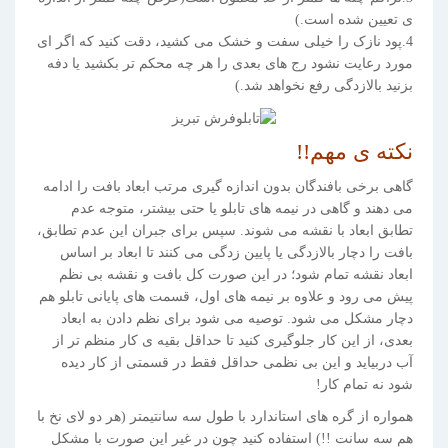
ی تعیین شده است.)
4.پود نازک را خیلی سفت و خشک می کشید، دقت کنید که اگر ای
مورد رعایت نشود رج های بعدی را هر چه محکم تر بکشید یا دفه
بزنید بالازدگی رفع نخواهد شد.)
نکته ی مهم!!
گاهی برخی بافندگان بدون اندازه گیری مرتب ابعاد بافت را ادامه
می دهند و گاهی در نیمه های تابلو یا حتی بیشتر، متوجه عدم
تطابق ابعاد با نقشه می شوند. سپس برای جبران این عدم تطابق،
بافت را دچار بالازدگی یا پایین زدگی می کنند تا ابعاد بر اساس
ابعاد نقشه تمام شود؛ در این صورت کل بافت و نقشه بی نظم
پیش می رود و علاوه بر نیمه های اول، قسمت های پایانی تابلو هم
دچار مشکل می شود. توصیه می شود برای نظم دادن به ابعاد
بعدی، از این کار جلوگیری کنید تا حداقل بقیه ی کار منظم تر از
آب دربیاید و این بی نظمی حداقل فقط در قسمتی از کار دیده
شود نه تمام کار!
همواره از گره های استاندارد با طول سه سانتیمتر (هر دو لای نخ با
هم سه سانت !!) استفاده کنید چون در غیر این صورت با مشکل