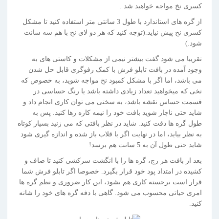
کسری نخ مواجه خواهید شد .
از گره های استاندارد با طول 3 سانتی متر استفاده کنید تا مشکل
کسری نخ پیش نیاید.(توجه کنید که هر دو لای نخ با هم سه سانت
شود.)
تقریبا می شود گفت بیشتر نیمی از مشکلات و کاستی های به
وجود آمده در بافت تابلو فرش با کمک رفوگری قابل حل شدن
می باشد، اما اگر با مشکل کمبود نخ مواجه شوید، به خصوص که
نخی که میخواهید تعداد زیادی داشته باشد یا رنگ حساسی در
قسمت حساس نقشه باشد، به سختی می توان کاری انجام داد و
شاید حتی ناچار شوید بافت خود را نیمه کاره رها کنید. پس به
طول گره ها دقت کنید. شاید در نظر بافتی که می زنید بسیار کوتاه
به نظر بیاید، اما در نهایت اگر با قلاب باز شده و اندازه گیری شود
شاید حتی طول آن به 5 سانت هم برسد!
بعد از بافت هر رج، گره ها را با انگشت سرکشی کنید تا صاف و
کشیده در امتداد پود خود قرار بگیرد. خصوصا اگر تابلو فرش شما
قرار است برجسته کاری هم بشود، این کار ضروری و نظم گره ها
امری حیاتی محسوب می شود. گاهی با دفه گره های خود را شانه
کنید.