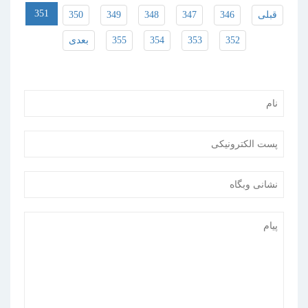
351
قبلی
346
347
348
349
350
352
353
354
355
بعدی