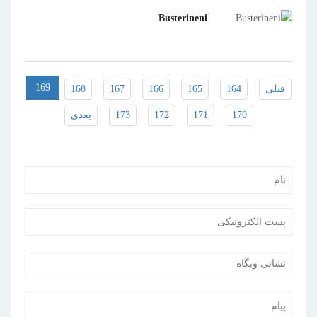
Busterineni
169
قبلی
164
165
166
167
168
170
171
172
173
بعدی