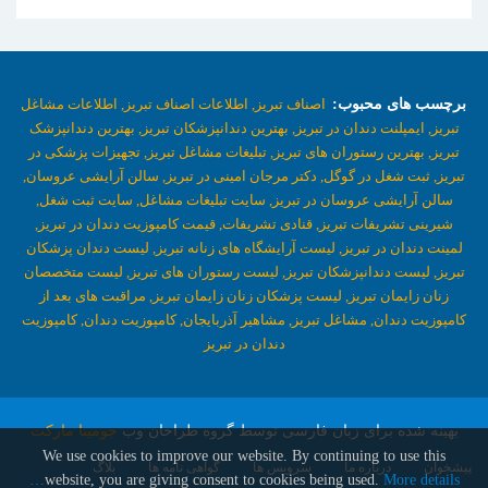
برچسب های محبوب:
اصناف تبریز,
اطلاعات اصناف تبریز,
اطلاعات مشاغل
تبریز,
ایمپلنت دندان در تبریز,
بهترین دندانپزشکان تبریز,
بهترین دندانپزشک
تبریز,
بهترین رستوران های تبریز,
تبلیغات مشاغل تبریز,
تجهیزات پزشکی در
تبریز,
ثبت شغل در گوگل,
دکتر مرجان امینی در تبریز,
سالن آرایشی عروسان,
سالن آرایشی عروسان در تبریز,
سایت تبلیغات مشاغل,
سایت ثبت شغل,
شیرینی تشریفات تبریز,
قنادی تشریفات,
قیمت کامپوزیت دندان در تبریز,
لمینت دندان در تبریز,
لیست آرایشگاه های زنانه تبریز,
لیست دندان پزشکان
تبریز,
لیست دندانپزشکان تبریز,
لیست رستوران های تبریز,
لیست متخصصان
زنان زایمان تبریز,
لیست پزشکان زنان زایمان تبریز,
مراقبت های بعد از
کامپوزیت دندان,
مشاغل تبریز,
مشاهیر آذربایجان,
کامپوزیت دندان,
کامپوزیت
دندان در تبریز
بهینه شده برای زبان فارسی توسط گروه طراحان وب
جومینا مارکت
We use cookies to improve our website. By continuing to use this
پیشخوان
درباره ما
سرویس ها
گواهی نامه ها
بلاگ
website, you are giving consent to cookies being used.
More details…