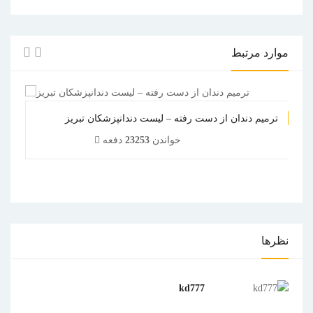
موارد مرتبط
ترمیم دندان از دست رفته – لیست دندانپزشکان تبریز
خواندن
23253
دفعه
1
2
3
4
5
نظرها
kd777