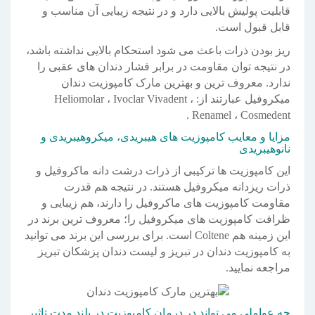
قابلیت پولیش بالایی دارد و در نتیجه زیبایی آن مناسب و
قابل قبول است.
ریز بودن ذرات باعث می شود استحکام بالایی نداشته باشد،
در نتیجه توان مقاومت در برابر فشار دندان های عقبی را
ندارد. معروف ترین و بهترین مارک کامپوزیت دندان
میکروفیل عبارتند از: Heliomolar ، Ivoclar Vivadent ،
Renamel ، Cosmedent .
مزایا و معایب کامپوزیت های هیبریدی، میکروهیبریدی و
نانوهیبریدی
این کامپوزیت ها ترکیبی از ذرات درشت دانه ماکروفیل و
ذرات ریزدانه میکروفیل هستند. در نتیجه هم قدرت
مقاومت کامپوزیت های ماکروفیل را دارند، هم زیبایی و
ظرافت کامپوزیت های میکروفیل را؛ معروف ترین برند در
این زمینه هم Coltene است. برای بررسی این برند می توانید
به کامپوزیت دندان در تبریز و لیست دندان پزشکان تبریز
مراجعه نمایید.
چه عواملی می تواند در درمان کامپوزیت در بلند مدت تاثیر