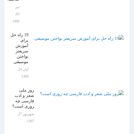
تیر
03,
1400
19 راه حل
برای
آموزش
سریعتر
نواختن
موسیقی
آبان 24,
1399
روز ملی
شعر و ادب
فارسی چه
روزی است؟
شهریور 27,
1397