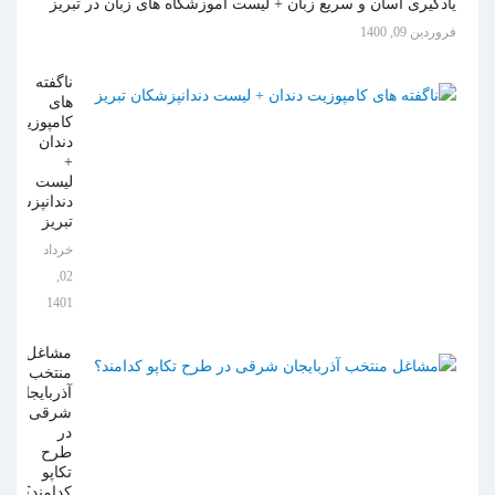
یادگیری آسان و سریع زبان + لیست آموزشگاه های زبان در تبریز
فروردين 09, 1400
ناگفته
های
کامپوزیت
دندان
+
لیست
دندانپزشکان
تبریز
خرداد
02,
1401
مشاغل
منتخب
آذربایجان
شرقی
در
طرح
تکاپو
کدامند؟