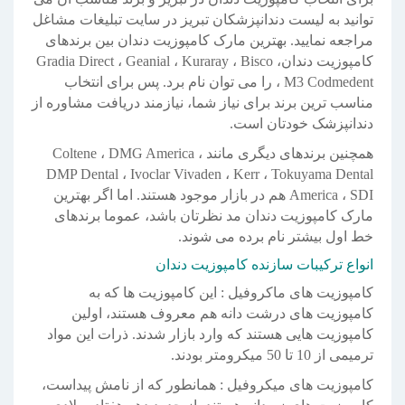
توانید به لیست دندانپزشکان تبریز در سایت تبلیغات مشاغل
مراجعه نمایید. بهترین مارک کامپوزیت دندان بین برندهای
کامپوزیت دندان، Gradia Direct ، Geanial ، Kuraray ، Bisco
، M3 Codmedent را می توان نام برد. پس برای انتخاب
مناسب ترین برند برای نیاز شما، نیازمند دریافت مشاوره از
دندانپزشک خودتان است.
همچنین برندهای دیگری مانند Coltene ، DMG America ،
DMP Dental ، Ivoclar Vivaden ، Kerr ، Tokuyama Dental
America ، SDI هم در بازار موجود هستند. اما اگر بهترین
مارک کامپوزیت دندان مد نظرتان باشد، عموما برندهای
خط اول بیشتر نام برده می شوند.
انواع ترکیبات سازنده کامپوزیت دندان
کامپوزیت های ماکروفیل : این کامپوزیت ها که به
کامپوزیت های درشت دانه هم معروف هستند، اولین
کامپوزیت هایی هستند که وارد بازار شدند. ذرات این مواد
ترمیمی از 10 تا 50 میکرومتر بودند.
کامپوزیت های میکروفیل : همانطور که از نامش پیداست،